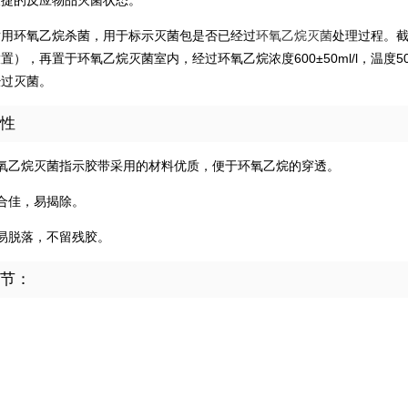
便捷的反应物品灭菌状态。
适用环氧乙烷杀菌，用于标示灭菌包是否已经过
环氧乙烷灭菌
处理过程。
置），再置于环氧乙烷灭菌室内，经过环氧乙烷浓度600±50ml/l，温度
经过灭菌。
性
环氧乙烷灭菌指示胶带采用的材料优质，便于环氧乙烷的穿透。
合佳，易揭除。
易脱落，不留残胶。
节：