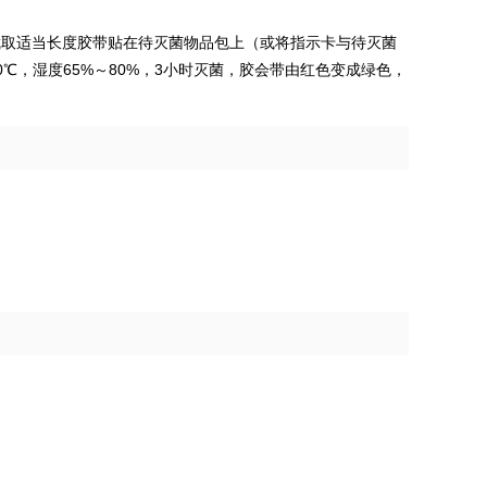
截取适当长度胶带贴在待灭菌物品包上（或将指示卡与待灭菌
50℃，湿度65%～80%，3小时灭菌，胶会带由红色变成绿色，