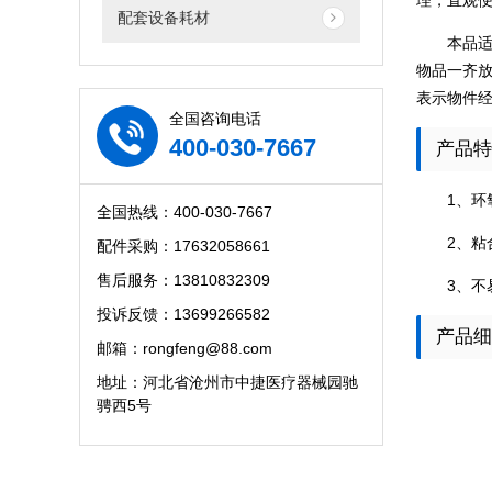
理，直观
配套设备耗材
本品
物品一齐放
表示物件
全国咨询电话
400-030-7667
产品特
1、
全国热线：400-030-7667
2、粘
配件采购：17632058661
售后服务：13810832309
3、不
投诉反馈：13699266582
产品细
邮箱：rongfeng@88.com
地址：河北省沧州市中捷医疗器械园驰
骋西5号